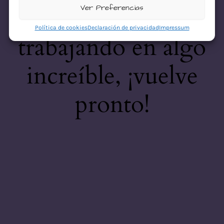
desastre! Estamos
Ver Preferencias
Política de cookies
Declaración de privacidad
Impressum
trabajando en algo
increíble, ¡vuelve
pronto!