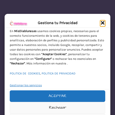
Gestiona tu Privacidad
En
MisDiabluras.es
usamos cookies propias, necesarias para el
correcto funcionamiento de la web, y cookies de terceros para
MisDiabluras | Sexshop Online con Envío
analíticas, elaboración de perfiles y publicidad personalizada. Esto
permite a nuestros socios, incluido Google, recopilar, compartir y
Discreto en España
usar datos personales para personalizar anuncios. Puedes aceptar
todas las cookies con
“Aceptar Cookies”
, personalizar tu
Acceder
configuración en
“Configurar”
o rechazar las no esenciales en
“Rechazar”
. Más información en nuestra .
POLITICA DE COOKIES
,
POLITICA DE PRIVACIDAD
Gestionar los servicios
ACEPTAR
¡Disculpa este
Rechazar