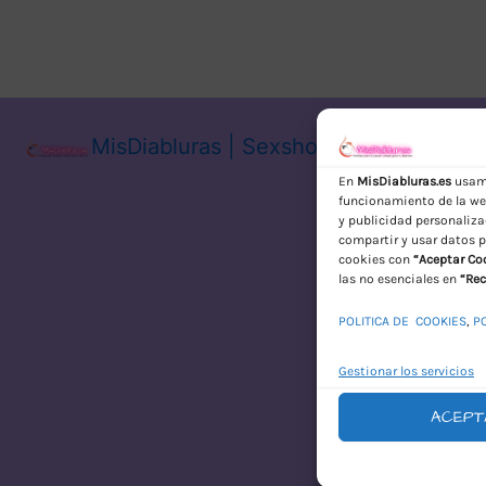
MisDiabluras | Sexshop Online con En
En
MisDiabluras.es
usamo
funcionamiento de la web
y publicidad personaliza
compartir y usar datos p
cookies con
“Aceptar Co
las no esenciales en
“Rec
POLITICA DE COOKIES
,
P
Gestionar los servicios
ACEPT