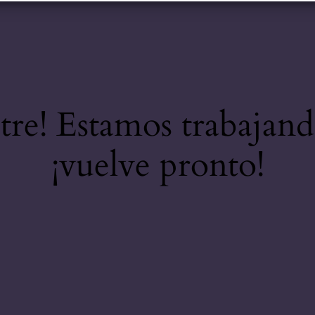
stre! Estamos trabajand
¡vuelve pronto!