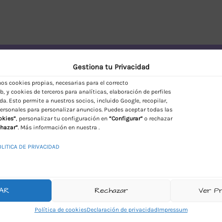
vío Discreto en España
Gestiona tu Privacidad
s cookies propias, necesarias para el correcto
, y cookies de terceros para analíticas, elaboración de perfiles
da. Esto permite a nuestros socios, incluido Google, recopilar,
ersonales para personalizar anuncios. Puedes aceptar todas las
okies”
, personalizar tu configuración en
“Configurar”
o rechazar
hazar”
. Más información en nuestra .
OLITICA DE PRIVACIDAD
AR
Rechazar
Ver P
Política de cookies
Declaración de privacidad
Impressum