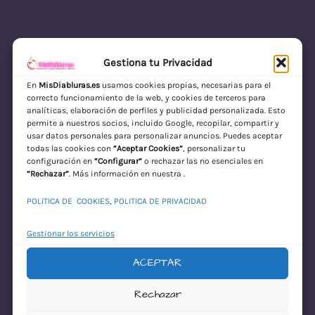
Gestiona tu Privacidad
En
MisDiabluras.es
usamos cookies propias, necesarias para el
correcto funcionamiento de la web, y cookies de terceros para
MisDiabluras | Sexshop Online con Envío
analíticas, elaboración de perfiles y publicidad personalizada. Esto
permite a nuestros socios, incluido Google, recopilar, compartir y
Discreto en España
usar datos personales para personalizar anuncios. Puedes aceptar
todas las cookies con
“Aceptar Cookies”
, personalizar tu
Acceder
configuración en
“Configurar”
o rechazar las no esenciales en
“Rechazar”
. Más información en nuestra .
POLITICA DE COOKIES
,
POLITICA DE PRIVACIDAD
Gestionar los servicios
ACEPTAR
¡Disculpa este
Rechazar