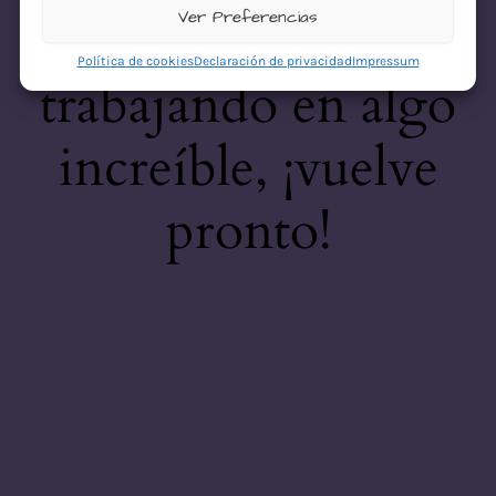
desastre! Estamos
Ver Preferencias
Política de cookies
Declaración de privacidad
Impressum
trabajando en algo
increíble, ¡vuelve
pronto!