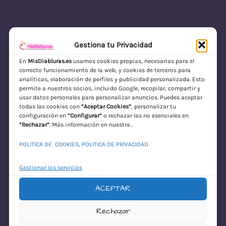
Gestiona tu Privacidad
En
MisDiabluras.es
usamos cookies propias, necesarias para el
correcto funcionamiento de la web, y cookies de terceros para
MisDiabluras | Sexshop Online con Envío
analíticas, elaboración de perfiles y publicidad personalizada. Esto
permite a nuestros socios, incluido Google, recopilar, compartir y
Discreto en España
usar datos personales para personalizar anuncios. Puedes aceptar
todas las cookies con
“Aceptar Cookies”
, personalizar tu
Acceder
configuración en
“Configurar”
o rechazar las no esenciales en
“Rechazar”
. Más información en nuestra .
POLITICA DE COOKIES
,
POLITICA DE PRIVACIDAD
Gestionar los servicios
ACEPTAR
¡Disculpa este
Rechazar