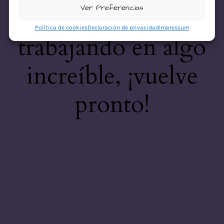
desastre! Estamos
Ver Preferencias
Política de cookies
Declaración de privacidad
Impressum
trabajando en algo
increíble, ¡vuelve
pronto!