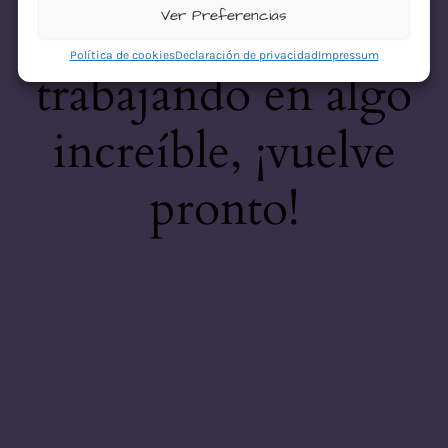
desastre! Estamos
Ver Preferencias
Política de cookies
Declaración de privacidad
Impressum
trabajando en algo
increíble, ¡vuelve
pronto!