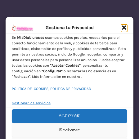
Gestiona tu Privacidad
En
MisDiabluras.es
usamos cookies propias, necesarias para el
correcto funcionamiento de la web, y cookies de terceros para
MisDiabluras | Sexshop Online con Envío
analíticas, elaboración de perfiles y publicidad personalizada. Esto
permite a nuestros socios, incluido Google, recopilar, compartir y
Discreto en España
usar datos personales para personalizar anuncios. Puedes aceptar
todas las cookies con
“Aceptar Cookies”
, personalizar tu
Acceder
configuración en
“Configurar”
o rechazar las no esenciales en
“Rechazar”
. Más información en nuestra .
POLITICA DE COOKIES
,
POLITICA DE PRIVACIDAD
Gestionar los servicios
ACEPTAR
¡Disculpa este
Rechazar