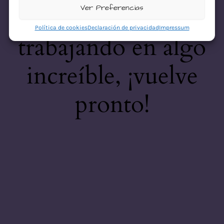
desastre! Estamos
Ver Preferencias
Política de cookies
Declaración de privacidad
Impressum
trabajando en algo
increíble, ¡vuelve
pronto!