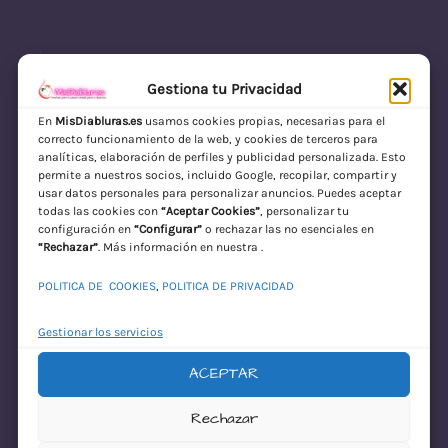
Gestiona tu Privacidad
En
MisDiabluras.es
usamos cookies propias, necesarias para el
correcto funcionamiento de la web, y cookies de terceros para
MisDiabluras | Sexshop Online con Envío
analíticas, elaboración de perfiles y publicidad personalizada. Esto
permite a nuestros socios, incluido Google, recopilar, compartir y
Discreto en España
usar datos personales para personalizar anuncios. Puedes aceptar
todas las cookies con
“Aceptar Cookies”
, personalizar tu
Acceder
configuración en
“Configurar”
o rechazar las no esenciales en
“Rechazar”
. Más información en nuestra .
POLITICA DE COOKIES
,
POLITICA DE PRIVACIDAD
Gestionar los servicios
ACEPTAR
¡Disculpa este
Rechazar