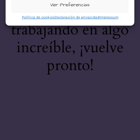
desastre! Estamos
Ver Preferencias
Política de cookies
Declaración de privacidad
Impressum
trabajando en algo
increíble, ¡vuelve
pronto!