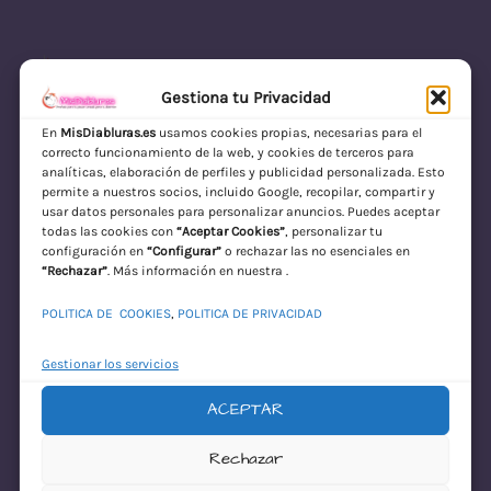
Gestiona tu Privacidad
En
MisDiabluras.es
usamos cookies propias, necesarias para el
correcto funcionamiento de la web, y cookies de terceros para
MisDiabluras | Sexshop Online con Envío
analíticas, elaboración de perfiles y publicidad personalizada. Esto
permite a nuestros socios, incluido Google, recopilar, compartir y
Discreto en España
usar datos personales para personalizar anuncios. Puedes aceptar
todas las cookies con
“Aceptar Cookies”
, personalizar tu
Acceder
configuración en
“Configurar”
o rechazar las no esenciales en
“Rechazar”
. Más información en nuestra .
POLITICA DE COOKIES
,
POLITICA DE PRIVACIDAD
Gestionar los servicios
ACEPTAR
¡Disculpa este
Rechazar