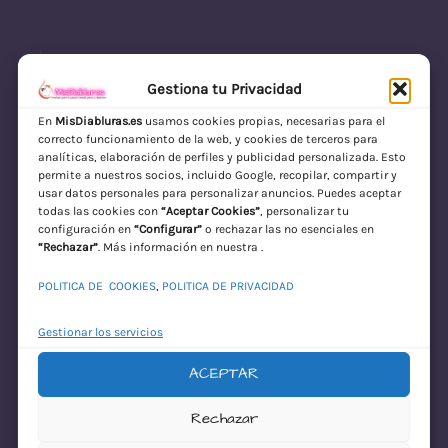
Gestiona tu Privacidad
En
MisDiabluras.es
usamos cookies propias, necesarias para el
correcto funcionamiento de la web, y cookies de terceros para
MisDiabluras | Sexshop Online con Envío
analíticas, elaboración de perfiles y publicidad personalizada. Esto
permite a nuestros socios, incluido Google, recopilar, compartir y
Discreto en España
usar datos personales para personalizar anuncios. Puedes aceptar
todas las cookies con
“Aceptar Cookies”
, personalizar tu
Acceder
configuración en
“Configurar”
o rechazar las no esenciales en
“Rechazar”
. Más información en nuestra .
POLITICA DE COOKIES
,
POLITICA DE PRIVACIDAD
Gestionar los servicios
ACEPTAR
¡Disculpa este
Rechazar