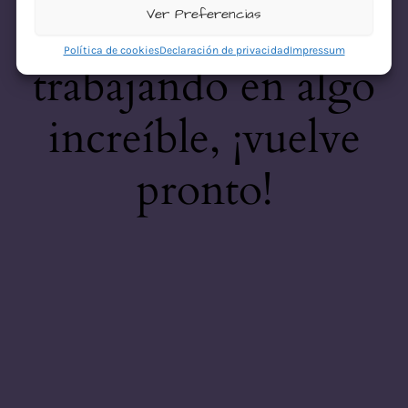
desastre! Estamos
Ver Preferencias
Política de cookies
Declaración de privacidad
Impressum
trabajando en algo
increíble, ¡vuelve
pronto!