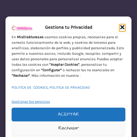
Gestiona tu Privacidad
En
MisDiabluras.es
usamos cookies propias, necesarias para el
correcto funcionamiento de la web, y cookies de terceros para
MisDiabluras | Sexshop Online con Envío
analíticas, elaboración de perfiles y publicidad personalizada. Esto
permite a nuestros socios, incluido Google, recopilar, compartir y
Discreto en España
usar datos personales para personalizar anuncios. Puedes aceptar
todas las cookies con
“Aceptar Cookies”
, personalizar tu
Acceder
configuración en
“Configurar”
o rechazar las no esenciales en
“Rechazar”
. Más información en nuestra .
POLITICA DE COOKIES
,
POLITICA DE PRIVACIDAD
Gestionar los servicios
ACEPTAR
¡Disculpa este
Rechazar