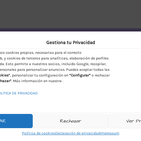
vío Discreto en España
Gestiona tu Privacidad
s cookies propias, necesarias para el correcto
, y cookies de terceros para analíticas, elaboración de perfiles
da. Esto permite a nuestros socios, incluido Google, recopilar,
ersonales para personalizar anuncios. Puedes aceptar todas las
okies”
, personalizar tu configuración en
“Configurar”
o rechazar
hazar”
. Más información en nuestra .
OLITICA DE PRIVACIDAD
AR
Rechazar
Ver P
Política de cookies
Declaración de privacidad
Impressum