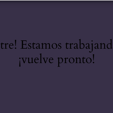
stre! Estamos trabajand
¡vuelve pronto!