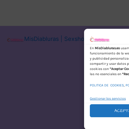
MisDiabluras | Sexshop Online con En
En
MisDiabluras.es
usamo
funcionamiento de la web
y publicidad personaliza
compartir y usar datos p
cookies con
“Aceptar Co
las no esenciales en
“Rec
POLITICA DE COOKIES
,
P
Gestionar los servicios
ACEPT