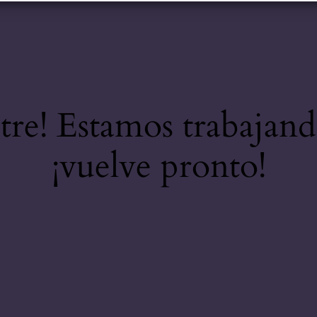
stre! Estamos trabajand
¡vuelve pronto!