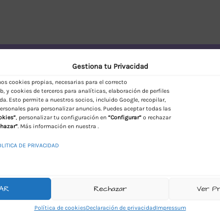
vío Discreto en España
Gestiona tu Privacidad
s cookies propias, necesarias para el correcto
, y cookies de terceros para analíticas, elaboración de perfiles
da. Esto permite a nuestros socios, incluido Google, recopilar,
ersonales para personalizar anuncios. Puedes aceptar todas las
okies”
, personalizar tu configuración en
“Configurar”
o rechazar
hazar”
. Más información en nuestra .
OLITICA DE PRIVACIDAD
AR
Rechazar
Ver P
Política de cookies
Declaración de privacidad
Impressum