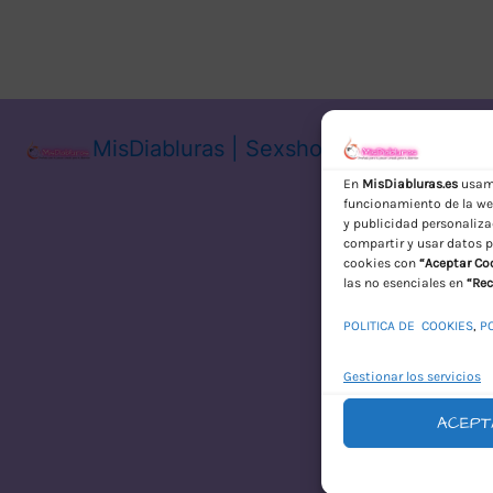
MisDiabluras | Sexshop Online con En
En
MisDiabluras.es
usamo
funcionamiento de la web
y publicidad personaliza
compartir y usar datos p
cookies con
“Aceptar Co
las no esenciales en
“Rec
POLITICA DE COOKIES
,
P
Gestionar los servicios
ACEPT