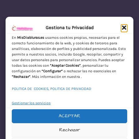
Gestiona tu Privacidad
En
MisDiabluras.es
usamos cookies propias, necesarias para el
correcto funcionamiento de la web, y cookies de terceros para
MisDiabluras | Sexshop Online con Envío
analíticas, elaboración de perfiles y publicidad personalizada. Esto
permite a nuestros socios, incluido Google, recopilar, compartir y
Discreto en España
usar datos personales para personalizar anuncios. Puedes aceptar
todas las cookies con
“Aceptar Cookies”
, personalizar tu
Acceder
configuración en
“Configurar”
o rechazar las no esenciales en
“Rechazar”
. Más información en nuestra .
POLITICA DE COOKIES
,
POLITICA DE PRIVACIDAD
Gestionar los servicios
ACEPTAR
¡Disculpa este
Rechazar