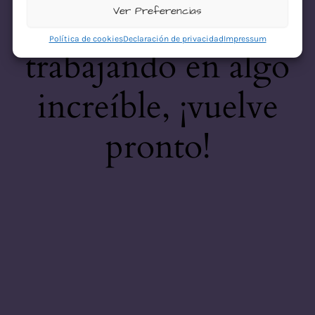
desastre! Estamos
Ver Preferencias
Política de cookies
Declaración de privacidad
Impressum
trabajando en algo
increíble, ¡vuelve
pronto!