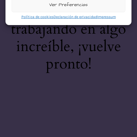
desastre! Estamos
Ver Preferencias
Política de cookies
Declaración de privacidad
Impressum
trabajando en algo
increíble, ¡vuelve
pronto!