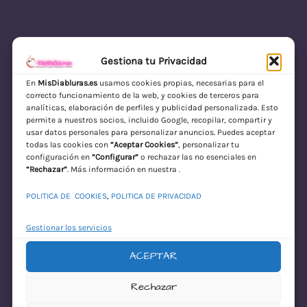
Gestiona tu Privacidad
En
MisDiabluras.es
usamos cookies propias, necesarias para el
correcto funcionamiento de la web, y cookies de terceros para
MisDiabluras | Sexshop Online con Envío
analíticas, elaboración de perfiles y publicidad personalizada. Esto
permite a nuestros socios, incluido Google, recopilar, compartir y
Discreto en España
usar datos personales para personalizar anuncios. Puedes aceptar
todas las cookies con
“Aceptar Cookies”
, personalizar tu
Acceder
configuración en
“Configurar”
o rechazar las no esenciales en
“Rechazar”
. Más información en nuestra .
POLITICA DE COOKIES
,
POLITICA DE PRIVACIDAD
Gestionar los servicios
ACEPTAR
¡Disculpa este
Rechazar