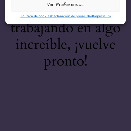
desastre! Estamos
Ver Preferencias
Política de cookies
Declaración de privacidad
Impressum
trabajando en algo
increíble, ¡vuelve
pronto!