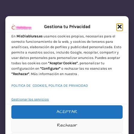
Gestiona tu Privacidad
En
MisDiabluras.es
usamos cookies propias, necesarias para el
correcto funcionamiento de la web, y cookies de terceros para
MisDiabluras | Sexshop Online con Envío
analíticas, elaboración de perfiles y publicidad personalizada. Esto
permite a nuestros socios, incluido Google, recopilar, compartir y
Discreto en España
usar datos personales para personalizar anuncios. Puedes aceptar
todas las cookies con
“Aceptar Cookies”
, personalizar tu
Acceder
configuración en
“Configurar”
o rechazar las no esenciales en
“Rechazar”
. Más información en nuestra .
POLITICA DE COOKIES
,
POLITICA DE PRIVACIDAD
Gestionar los servicios
ACEPTAR
¡Disculpa este
Rechazar