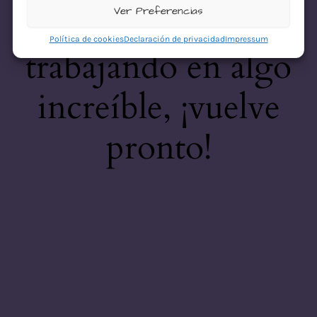
desastre! Estamos
Ver Preferencias
Política de cookies
Declaración de privacidad
Impressum
trabajando en algo
increíble, ¡vuelve
pronto!