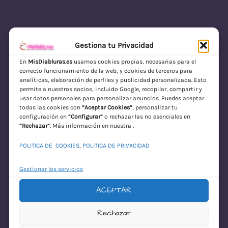
Gestiona tu Privacidad
En
MisDiabluras.es
usamos cookies propias, necesarias para el
correcto funcionamiento de la web, y cookies de terceros para
MisDiabluras | Sexshop Online con Envío
analíticas, elaboración de perfiles y publicidad personalizada. Esto
permite a nuestros socios, incluido Google, recopilar, compartir y
Discreto en España
usar datos personales para personalizar anuncios. Puedes aceptar
todas las cookies con
“Aceptar Cookies”
, personalizar tu
Acceder
configuración en
“Configurar”
o rechazar las no esenciales en
“Rechazar”
. Más información en nuestra .
POLITICA DE COOKIES
,
POLITICA DE PRIVACIDAD
Gestionar los servicios
ACEPTAR
¡Disculpa este
Rechazar