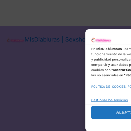
MisDiabluras | Sexshop Online con En
En
MisDiabluras.es
usamo
funcionamiento de la web
y publicidad personaliza
compartir y usar datos p
cookies con
“Aceptar Co
las no esenciales en
“Rec
POLITICA DE COOKIES
,
P
Gestionar los servicios
ACEPT