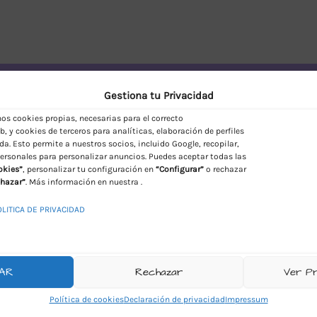
vío Discreto en España
Gestiona tu Privacidad
s cookies propias, necesarias para el correcto
, y cookies de terceros para analíticas, elaboración de perfiles
da. Esto permite a nuestros socios, incluido Google, recopilar,
ersonales para personalizar anuncios. Puedes aceptar todas las
okies”
, personalizar tu configuración en
“Configurar”
o rechazar
hazar”
. Más información en nuestra .
OLITICA DE PRIVACIDAD
AR
Rechazar
Ver P
Política de cookies
Declaración de privacidad
Impressum