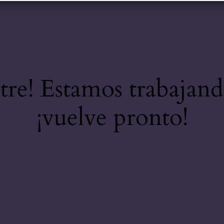
stre! Estamos trabajand
¡vuelve pronto!