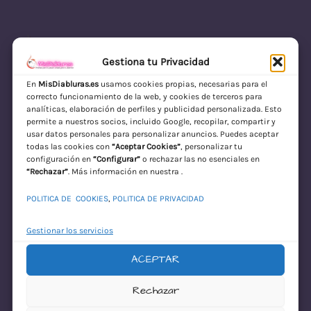
Gestiona tu Privacidad
En
MisDiabluras.es
usamos cookies propias, necesarias para el
correcto funcionamiento de la web, y cookies de terceros para
MisDiabluras | Sexshop Online con Envío
analíticas, elaboración de perfiles y publicidad personalizada. Esto
permite a nuestros socios, incluido Google, recopilar, compartir y
Discreto en España
usar datos personales para personalizar anuncios. Puedes aceptar
todas las cookies con
“Aceptar Cookies”
, personalizar tu
Acceder
configuración en
“Configurar”
o rechazar las no esenciales en
“Rechazar”
. Más información en nuestra .
POLITICA DE COOKIES
,
POLITICA DE PRIVACIDAD
Gestionar los servicios
ACEPTAR
¡Disculpa este
Rechazar