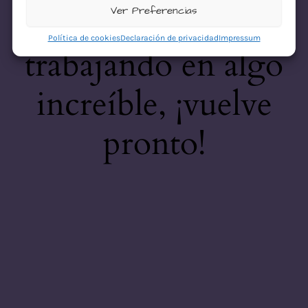
desastre! Estamos
Ver Preferencias
Política de cookies
Declaración de privacidad
Impressum
trabajando en algo
increíble, ¡vuelve
pronto!