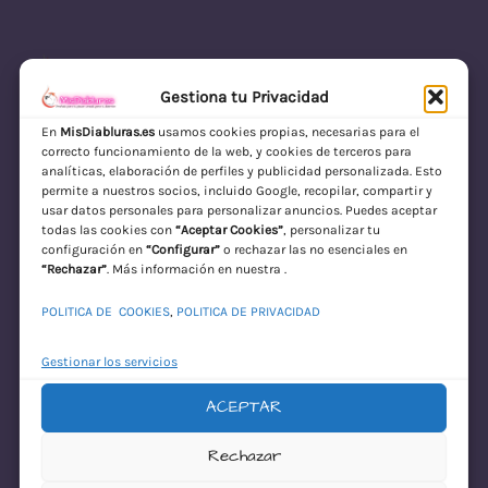
Gestiona tu Privacidad
En
MisDiabluras.es
usamos cookies propias, necesarias para el
correcto funcionamiento de la web, y cookies de terceros para
MisDiabluras | Sexshop Online con Envío
analíticas, elaboración de perfiles y publicidad personalizada. Esto
permite a nuestros socios, incluido Google, recopilar, compartir y
Discreto en España
usar datos personales para personalizar anuncios. Puedes aceptar
todas las cookies con
“Aceptar Cookies”
, personalizar tu
Acceder
configuración en
“Configurar”
o rechazar las no esenciales en
“Rechazar”
. Más información en nuestra .
POLITICA DE COOKIES
,
POLITICA DE PRIVACIDAD
Gestionar los servicios
ACEPTAR
¡Disculpa este
Rechazar