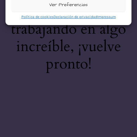
desastre! Estamos
Ver Preferencias
Política de cookies
Declaración de privacidad
Impressum
trabajando en algo
increíble, ¡vuelve
pronto!