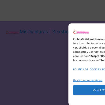
MisDiabluras | Sexshop Online con En
En
MisDiabluras.es
usamo
funcionamiento de la web
y publicidad personaliza
compartir y usar datos p
cookies con
“Aceptar Co
las no esenciales en
“Rec
POLITICA DE COOKIES
,
P
Gestionar los servicios
ACEPT