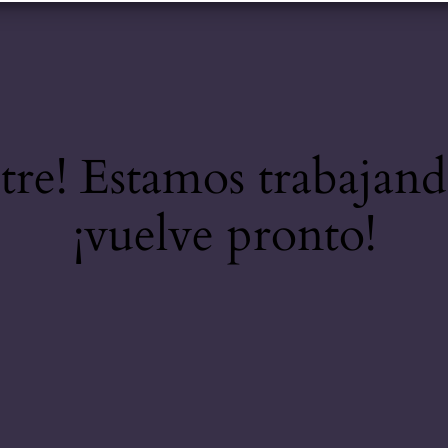
stre! Estamos trabajand
¡vuelve pronto!