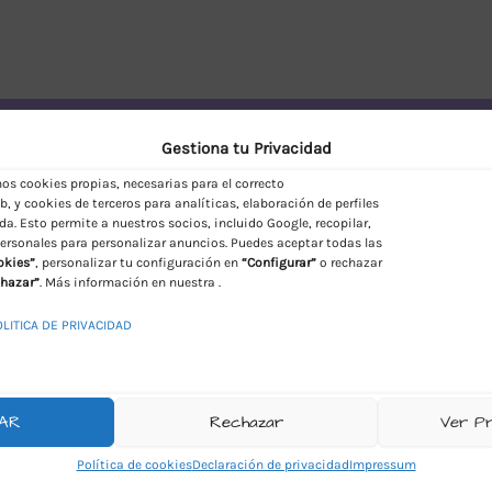
vío Discreto en España
Gestiona tu Privacidad
s cookies propias, necesarias para el correcto
, y cookies de terceros para analíticas, elaboración de perfiles
da. Esto permite a nuestros socios, incluido Google, recopilar,
ersonales para personalizar anuncios. Puedes aceptar todas las
okies”
, personalizar tu configuración en
“Configurar”
o rechazar
hazar”
. Más información en nuestra .
OLITICA DE PRIVACIDAD
AR
Rechazar
Ver P
Política de cookies
Declaración de privacidad
Impressum