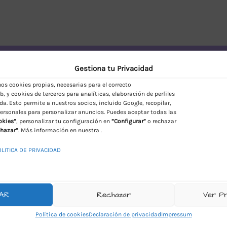
vío Discreto en España
Gestiona tu Privacidad
s cookies propias, necesarias para el correcto
, y cookies de terceros para analíticas, elaboración de perfiles
da. Esto permite a nuestros socios, incluido Google, recopilar,
ersonales para personalizar anuncios. Puedes aceptar todas las
okies”
, personalizar tu configuración en
“Configurar”
o rechazar
hazar”
. Más información en nuestra .
OLITICA DE PRIVACIDAD
AR
Rechazar
Ver P
Política de cookies
Declaración de privacidad
Impressum