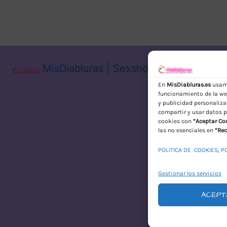
MisDiabluras | Sexshop Online con En
En
MisDiabluras.es
usamo
funcionamiento de la web
y publicidad personaliza
compartir y usar datos p
cookies con
“Aceptar Co
las no esenciales en
“Rec
POLITICA DE COOKIES
,
P
Gestionar los servicios
ACEPT