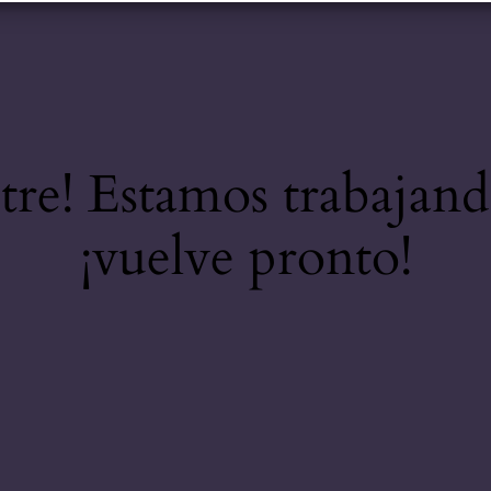
stre! Estamos trabajand
¡vuelve pronto!