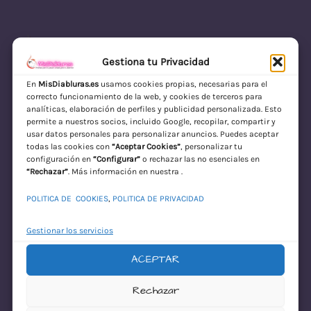
Gestiona tu Privacidad
En
MisDiabluras.es
usamos cookies propias, necesarias para el
correcto funcionamiento de la web, y cookies de terceros para
MisDiabluras | Sexshop Online con Envío
analíticas, elaboración de perfiles y publicidad personalizada. Esto
permite a nuestros socios, incluido Google, recopilar, compartir y
Discreto en España
usar datos personales para personalizar anuncios. Puedes aceptar
todas las cookies con
“Aceptar Cookies”
, personalizar tu
Acceder
configuración en
“Configurar”
o rechazar las no esenciales en
“Rechazar”
. Más información en nuestra .
POLITICA DE COOKIES
,
POLITICA DE PRIVACIDAD
Gestionar los servicios
ACEPTAR
¡Disculpa este
Rechazar