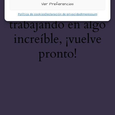
desastre! Estamos
Ver Preferencias
Política de cookies
Declaración de privacidad
Impressum
trabajando en algo
increíble, ¡vuelve
pronto!