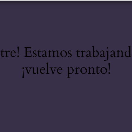
stre! Estamos trabajand
¡vuelve pronto!