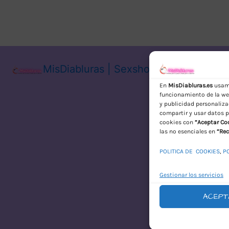
MisDiabluras | Sexshop Online con En
En
MisDiabluras.es
usamo
funcionamiento de la web
y publicidad personaliza
compartir y usar datos p
cookies con
“Aceptar Co
las no esenciales en
“Rec
POLITICA DE COOKIES
,
P
Gestionar los servicios
ACEPT