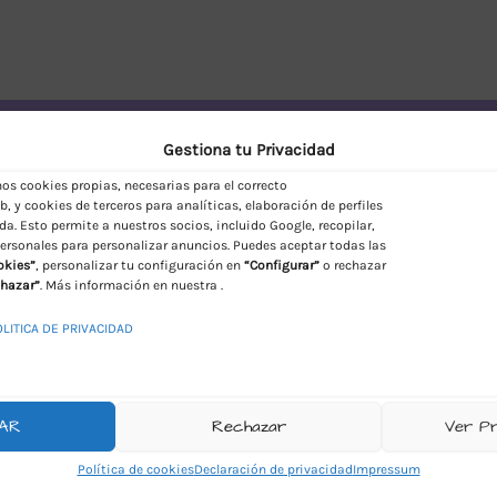
vío Discreto en España
Gestiona tu Privacidad
s cookies propias, necesarias para el correcto
, y cookies de terceros para analíticas, elaboración de perfiles
da. Esto permite a nuestros socios, incluido Google, recopilar,
ersonales para personalizar anuncios. Puedes aceptar todas las
okies”
, personalizar tu configuración en
“Configurar”
o rechazar
hazar”
. Más información en nuestra .
OLITICA DE PRIVACIDAD
AR
Rechazar
Ver P
Política de cookies
Declaración de privacidad
Impressum