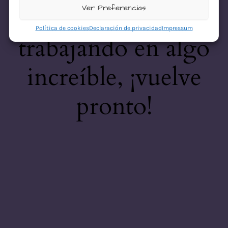
desastre! Estamos
Ver Preferencias
Política de cookies
Declaración de privacidad
Impressum
trabajando en algo
increíble, ¡vuelve
pronto!