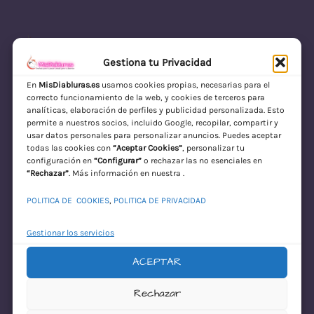
Gestiona tu Privacidad
En
MisDiabluras.es
usamos cookies propias, necesarias para el
correcto funcionamiento de la web, y cookies de terceros para
MisDiabluras | Sexshop Online con Envío
analíticas, elaboración de perfiles y publicidad personalizada. Esto
permite a nuestros socios, incluido Google, recopilar, compartir y
Discreto en España
usar datos personales para personalizar anuncios. Puedes aceptar
todas las cookies con
“Aceptar Cookies”
, personalizar tu
Acceder
configuración en
“Configurar”
o rechazar las no esenciales en
“Rechazar”
. Más información en nuestra .
POLITICA DE COOKIES
,
POLITICA DE PRIVACIDAD
Gestionar los servicios
ACEPTAR
¡Disculpa este
Rechazar