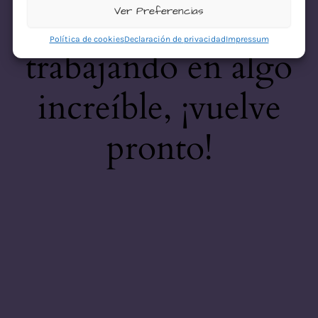
desastre! Estamos
Ver Preferencias
Política de cookies
Declaración de privacidad
Impressum
trabajando en algo
increíble, ¡vuelve
pronto!