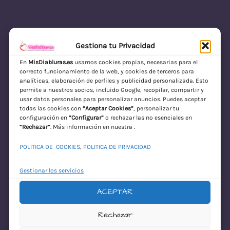
Gestiona tu Privacidad
En
MisDiabluras.es
usamos cookies propias, necesarias para el
correcto funcionamiento de la web, y cookies de terceros para
MisDiabluras | Sexshop Online con Envío
analíticas, elaboración de perfiles y publicidad personalizada. Esto
permite a nuestros socios, incluido Google, recopilar, compartir y
Discreto en España
usar datos personales para personalizar anuncios. Puedes aceptar
todas las cookies con
“Aceptar Cookies”
, personalizar tu
Acceder
configuración en
“Configurar”
o rechazar las no esenciales en
“Rechazar”
. Más información en nuestra .
POLITICA DE COOKIES
,
POLITICA DE PRIVACIDAD
Gestionar los servicios
ACEPTAR
¡Disculpa este
Rechazar