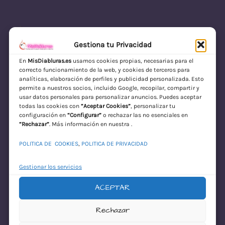
Gestiona tu Privacidad
En
MisDiabluras.es
usamos cookies propias, necesarias para el
correcto funcionamiento de la web, y cookies de terceros para
MisDiabluras | Sexshop Online con Envío
analíticas, elaboración de perfiles y publicidad personalizada. Esto
permite a nuestros socios, incluido Google, recopilar, compartir y
Discreto en España
usar datos personales para personalizar anuncios. Puedes aceptar
todas las cookies con
“Aceptar Cookies”
, personalizar tu
Acceder
configuración en
“Configurar”
o rechazar las no esenciales en
“Rechazar”
. Más información en nuestra .
POLITICA DE COOKIES
,
POLITICA DE PRIVACIDAD
Gestionar los servicios
ACEPTAR
¡Disculpa este
Rechazar