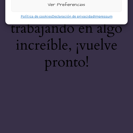
desastre! Estamos
Ver Preferencias
Política de cookies
Declaración de privacidad
Impressum
trabajando en algo
increíble, ¡vuelve
pronto!