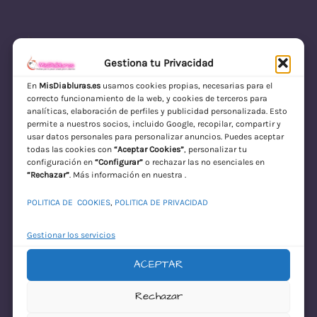
Gestiona tu Privacidad
En
MisDiabluras.es
usamos cookies propias, necesarias para el
correcto funcionamiento de la web, y cookies de terceros para
MisDiabluras | Sexshop Online con Envío
analíticas, elaboración de perfiles y publicidad personalizada. Esto
permite a nuestros socios, incluido Google, recopilar, compartir y
Discreto en España
usar datos personales para personalizar anuncios. Puedes aceptar
todas las cookies con
“Aceptar Cookies”
, personalizar tu
Acceder
configuración en
“Configurar”
o rechazar las no esenciales en
“Rechazar”
. Más información en nuestra .
POLITICA DE COOKIES
,
POLITICA DE PRIVACIDAD
Gestionar los servicios
ACEPTAR
¡Disculpa este
Rechazar