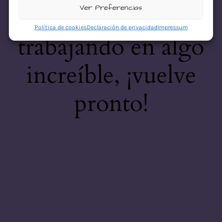
desastre! Estamos
Ver Preferencias
Política de cookies
Declaración de privacidad
Impressum
trabajando en algo
increíble, ¡vuelve
pronto!