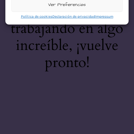
desastre! Estamos
Ver Preferencias
Política de cookies
Declaración de privacidad
Impressum
trabajando en algo
increíble, ¡vuelve
pronto!