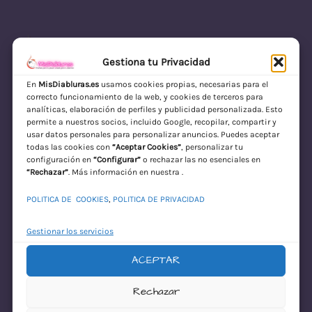
Gestiona tu Privacidad
En
MisDiabluras.es
usamos cookies propias, necesarias para el
correcto funcionamiento de la web, y cookies de terceros para
MisDiabluras | Sexshop Online con Envío
analíticas, elaboración de perfiles y publicidad personalizada. Esto
permite a nuestros socios, incluido Google, recopilar, compartir y
Discreto en España
usar datos personales para personalizar anuncios. Puedes aceptar
todas las cookies con
“Aceptar Cookies”
, personalizar tu
Acceder
configuración en
“Configurar”
o rechazar las no esenciales en
“Rechazar”
. Más información en nuestra .
POLITICA DE COOKIES
,
POLITICA DE PRIVACIDAD
Gestionar los servicios
ACEPTAR
¡Disculpa este
Rechazar