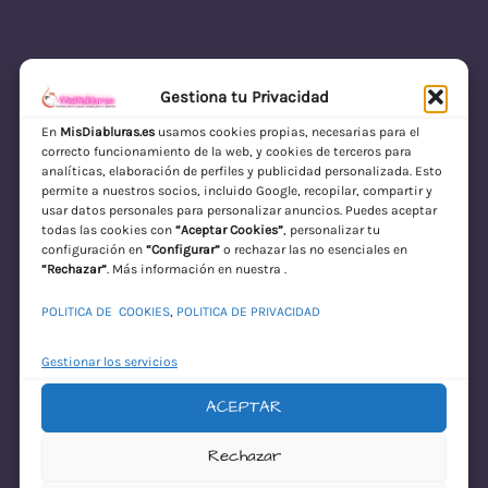
Gestiona tu Privacidad
En
MisDiabluras.es
usamos cookies propias, necesarias para el
correcto funcionamiento de la web, y cookies de terceros para
MisDiabluras | Sexshop Online con Envío
analíticas, elaboración de perfiles y publicidad personalizada. Esto
permite a nuestros socios, incluido Google, recopilar, compartir y
Discreto en España
usar datos personales para personalizar anuncios. Puedes aceptar
todas las cookies con
“Aceptar Cookies”
, personalizar tu
Acceder
configuración en
“Configurar”
o rechazar las no esenciales en
“Rechazar”
. Más información en nuestra .
POLITICA DE COOKIES
,
POLITICA DE PRIVACIDAD
Gestionar los servicios
ACEPTAR
¡Disculpa este
Rechazar