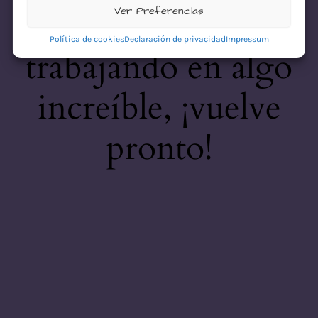
desastre! Estamos
Ver Preferencias
Política de cookies
Declaración de privacidad
Impressum
trabajando en algo
increíble, ¡vuelve
pronto!