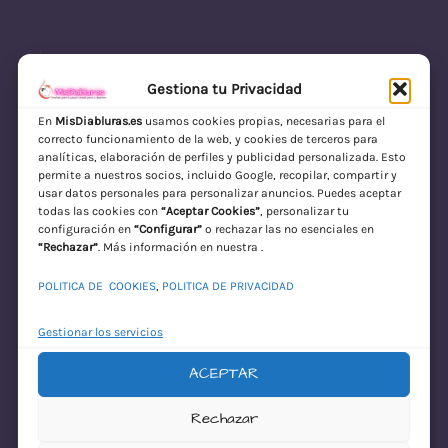
Gestiona tu Privacidad
En
MisDiabluras.es
usamos cookies propias, necesarias para el
correcto funcionamiento de la web, y cookies de terceros para
MisDiabluras | Sexshop Online con Envío
analíticas, elaboración de perfiles y publicidad personalizada. Esto
permite a nuestros socios, incluido Google, recopilar, compartir y
Discreto en España
usar datos personales para personalizar anuncios. Puedes aceptar
todas las cookies con
“Aceptar Cookies”
, personalizar tu
Acceder
configuración en
“Configurar”
o rechazar las no esenciales en
“Rechazar”
. Más información en nuestra .
POLITICA DE COOKIES
,
POLITICA DE PRIVACIDAD
Gestionar los servicios
ACEPTAR
¡Disculpa este
Rechazar