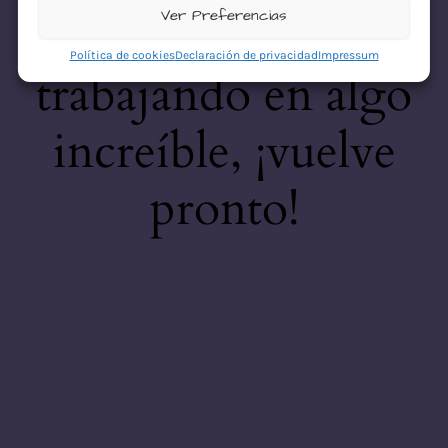
desastre! Estamos
Ver Preferencias
Política de cookies
Declaración de privacidad
Impressum
trabajando en algo
increíble, ¡vuelve
pronto!