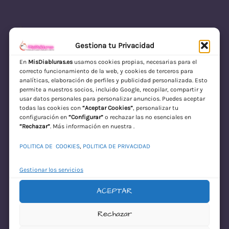
Gestiona tu Privacidad
En
MisDiabluras.es
usamos cookies propias, necesarias para el
correcto funcionamiento de la web, y cookies de terceros para
MisDiabluras | Sexshop Online con Envío
analíticas, elaboración de perfiles y publicidad personalizada. Esto
permite a nuestros socios, incluido Google, recopilar, compartir y
Discreto en España
usar datos personales para personalizar anuncios. Puedes aceptar
todas las cookies con
“Aceptar Cookies”
, personalizar tu
Acceder
configuración en
“Configurar”
o rechazar las no esenciales en
“Rechazar”
. Más información en nuestra .
POLITICA DE COOKIES
,
POLITICA DE PRIVACIDAD
Gestionar los servicios
ACEPTAR
¡Disculpa este
Rechazar