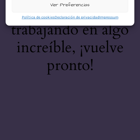
desastre! Estamos
Ver Preferencias
Política de cookies
Declaración de privacidad
Impressum
trabajando en algo
increíble, ¡vuelve
pronto!