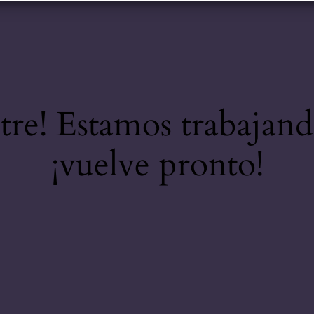
stre! Estamos trabajand
¡vuelve pronto!