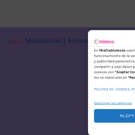
MisDiabluras | Sexshop Online con En
En
MisDiabluras.es
usamo
funcionamiento de la web
y publicidad personaliza
compartir y usar datos p
cookies con
“Aceptar Co
las no esenciales en
“Rec
POLITICA DE COOKIES
,
P
Gestionar los servicios
ACEPT