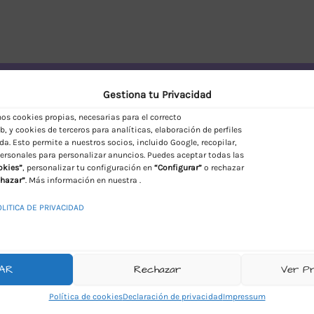
vío Discreto en España
Gestiona tu Privacidad
s cookies propias, necesarias para el correcto
, y cookies de terceros para analíticas, elaboración de perfiles
da. Esto permite a nuestros socios, incluido Google, recopilar,
ersonales para personalizar anuncios. Puedes aceptar todas las
okies”
, personalizar tu configuración en
“Configurar”
o rechazar
hazar”
. Más información en nuestra .
OLITICA DE PRIVACIDAD
AR
Rechazar
Ver P
Política de cookies
Declaración de privacidad
Impressum