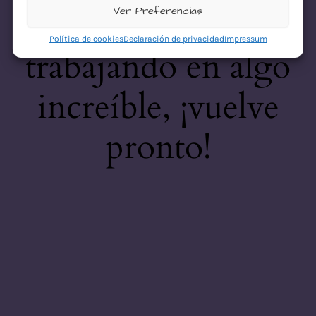
desastre! Estamos
Ver Preferencias
Política de cookies
Declaración de privacidad
Impressum
trabajando en algo
increíble, ¡vuelve
pronto!