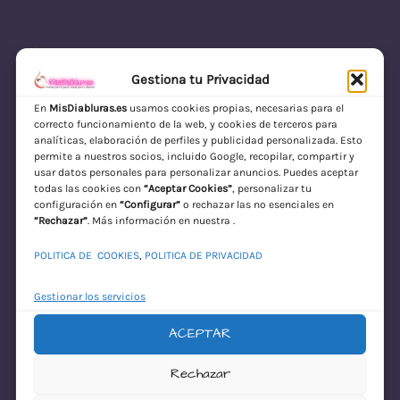
Gestiona tu Privacidad
En
MisDiabluras.es
usamos cookies propias, necesarias para el
correcto funcionamiento de la web, y cookies de terceros para
MisDiabluras | Sexshop Online con Envío
analíticas, elaboración de perfiles y publicidad personalizada. Esto
permite a nuestros socios, incluido Google, recopilar, compartir y
Discreto en España
usar datos personales para personalizar anuncios. Puedes aceptar
todas las cookies con
“Aceptar Cookies”
, personalizar tu
Acceder
configuración en
“Configurar”
o rechazar las no esenciales en
“Rechazar”
. Más información en nuestra .
POLITICA DE COOKIES
,
POLITICA DE PRIVACIDAD
Gestionar los servicios
ACEPTAR
¡Disculpa este
Rechazar