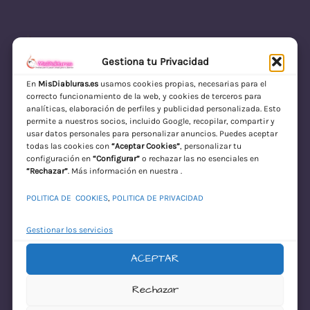
Gestiona tu Privacidad
En
MisDiabluras.es
usamos cookies propias, necesarias para el
correcto funcionamiento de la web, y cookies de terceros para
MisDiabluras | Sexshop Online con Envío
analíticas, elaboración de perfiles y publicidad personalizada. Esto
permite a nuestros socios, incluido Google, recopilar, compartir y
Discreto en España
usar datos personales para personalizar anuncios. Puedes aceptar
todas las cookies con
“Aceptar Cookies”
, personalizar tu
Acceder
configuración en
“Configurar”
o rechazar las no esenciales en
“Rechazar”
. Más información en nuestra .
POLITICA DE COOKIES
,
POLITICA DE PRIVACIDAD
Gestionar los servicios
ACEPTAR
¡Disculpa este
Rechazar