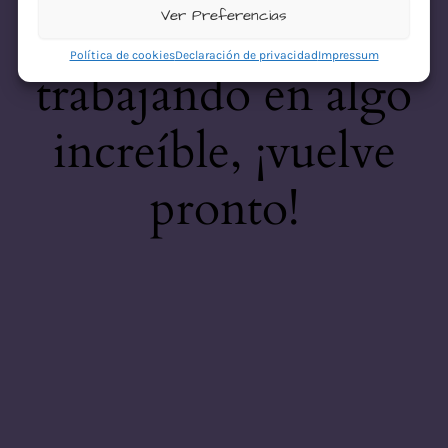
desastre! Estamos
Ver Preferencias
Política de cookies
Declaración de privacidad
Impressum
trabajando en algo
increíble, ¡vuelve
pronto!