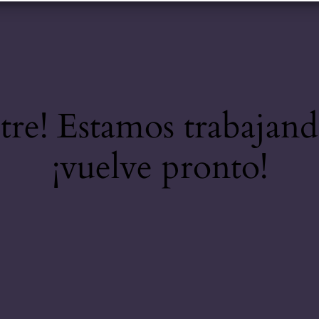
stre! Estamos trabajand
¡vuelve pronto!