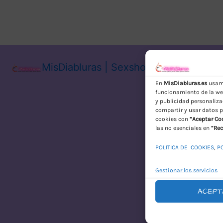
MisDiabluras | Sexshop Online con En
En
MisDiabluras.es
usamo
funcionamiento de la web
y publicidad personaliza
compartir y usar datos p
cookies con
“Aceptar Co
las no esenciales en
“Rec
POLITICA DE COOKIES
,
P
Gestionar los servicios
ACEPT