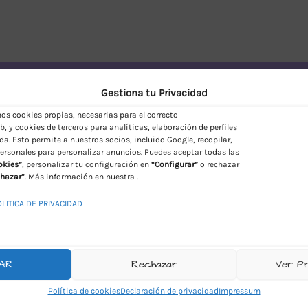
vío Discreto en España
Gestiona tu Privacidad
s cookies propias, necesarias para el correcto
, y cookies de terceros para analíticas, elaboración de perfiles
da. Esto permite a nuestros socios, incluido Google, recopilar,
ersonales para personalizar anuncios. Puedes aceptar todas las
okies”
, personalizar tu configuración en
“Configurar”
o rechazar
hazar”
. Más información en nuestra .
OLITICA DE PRIVACIDAD
AR
Rechazar
Ver P
Política de cookies
Declaración de privacidad
Impressum