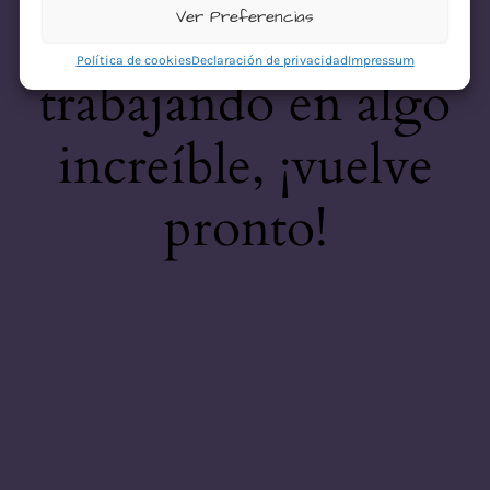
desastre! Estamos
Ver Preferencias
Política de cookies
Declaración de privacidad
Impressum
trabajando en algo
increíble, ¡vuelve
pronto!