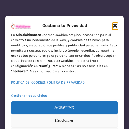
Gestiona tu Privacidad
En
MisDiabluras.es
usamos cookies propias, necesarias para el
correcto funcionamiento de la web, y cookies de terceros para
MisDiabluras | Sexshop Online con Envío
analíticas, elaboración de perfiles y publicidad personalizada. Esto
permite a nuestros socios, incluido Google, recopilar, compartir y
Discreto en España
usar datos personales para personalizar anuncios. Puedes aceptar
todas las cookies con
“Aceptar Cookies”
, personalizar tu
Acceder
configuración en
“Configurar”
o rechazar las no esenciales en
“Rechazar”
. Más información en nuestra .
POLITICA DE COOKIES
,
POLITICA DE PRIVACIDAD
Gestionar los servicios
ACEPTAR
¡Disculpa este
Rechazar