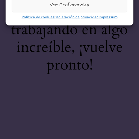
desastre! Estamos
Ver Preferencias
Política de cookies
Declaración de privacidad
Impressum
trabajando en algo
increíble, ¡vuelve
pronto!