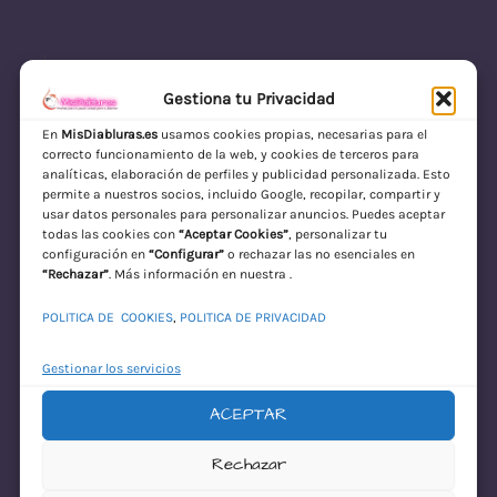
Gestiona tu Privacidad
En
MisDiabluras.es
usamos cookies propias, necesarias para el
correcto funcionamiento de la web, y cookies de terceros para
MisDiabluras | Sexshop Online con Envío
analíticas, elaboración de perfiles y publicidad personalizada. Esto
permite a nuestros socios, incluido Google, recopilar, compartir y
Discreto en España
usar datos personales para personalizar anuncios. Puedes aceptar
todas las cookies con
“Aceptar Cookies”
, personalizar tu
Acceder
configuración en
“Configurar”
o rechazar las no esenciales en
“Rechazar”
. Más información en nuestra .
POLITICA DE COOKIES
,
POLITICA DE PRIVACIDAD
Gestionar los servicios
ACEPTAR
¡Disculpa este
Rechazar