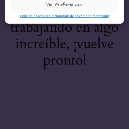
desastre! Estamos
Ver Preferencias
Política de cookies
Declaración de privacidad
Impressum
trabajando en algo
increíble, ¡vuelve
pronto!