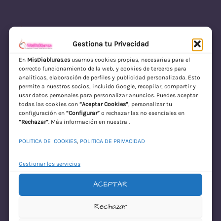
Gestiona tu Privacidad
En
MisDiabluras.es
usamos cookies propias, necesarias para el
correcto funcionamiento de la web, y cookies de terceros para
MisDiabluras | Sexshop Online con Envío
analíticas, elaboración de perfiles y publicidad personalizada. Esto
permite a nuestros socios, incluido Google, recopilar, compartir y
Discreto en España
usar datos personales para personalizar anuncios. Puedes aceptar
todas las cookies con
“Aceptar Cookies”
, personalizar tu
Acceder
configuración en
“Configurar”
o rechazar las no esenciales en
“Rechazar”
. Más información en nuestra .
POLITICA DE COOKIES
,
POLITICA DE PRIVACIDAD
Gestionar los servicios
ACEPTAR
¡Disculpa este
Rechazar