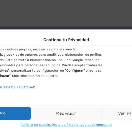
vío Discreto en España
Gestiona tu Privacidad
s cookies propias, necesarias para el correcto
, y cookies de terceros para analíticas, elaboración de perfiles
da. Esto permite a nuestros socios, incluido Google, recopilar,
ersonales para personalizar anuncios. Puedes aceptar todas las
okies”
, personalizar tu configuración en
“Configurar”
o rechazar
hazar”
. Más información en nuestra .
OLITICA DE PRIVACIDAD
AR
Rechazar
Ver P
Política de cookies
Declaración de privacidad
Impressum