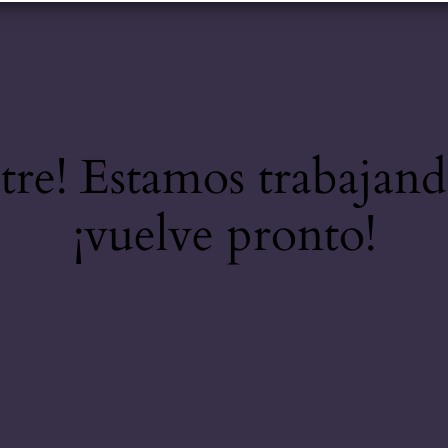
stre! Estamos trabajand
¡vuelve pronto!