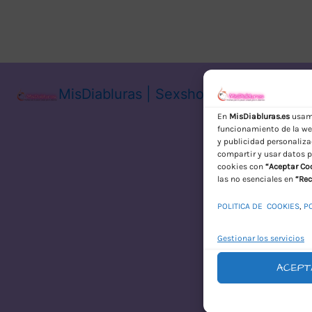
MisDiabluras | Sexshop Online con En
En
MisDiabluras.es
usamo
funcionamiento de la web
y publicidad personaliza
compartir y usar datos p
cookies con
“Aceptar Co
las no esenciales en
“Rec
POLITICA DE COOKIES
,
P
Gestionar los servicios
ACEPT