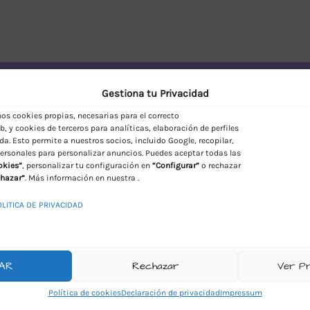
vío Discreto en España
Gestiona tu Privacidad
s cookies propias, necesarias para el correcto
, y cookies de terceros para analíticas, elaboración de perfiles
da. Esto permite a nuestros socios, incluido Google, recopilar,
ersonales para personalizar anuncios. Puedes aceptar todas las
okies”
, personalizar tu configuración en
“Configurar”
o rechazar
hazar”
. Más información en nuestra .
OLITICA DE PRIVACIDAD
AR
Rechazar
Ver P
Política de cookies
Declaración de privacidad
Impressum