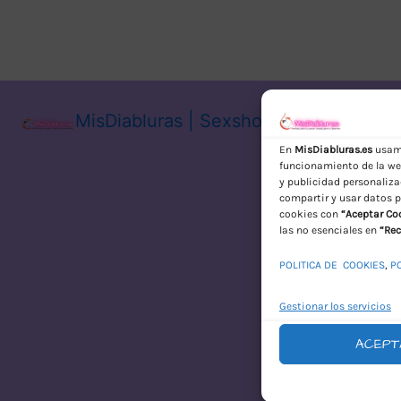
MisDiabluras | Sexshop Online con En
En
MisDiabluras.es
usamo
funcionamiento de la web
y publicidad personaliza
compartir y usar datos p
cookies con
“Aceptar Co
las no esenciales en
“Rec
POLITICA DE COOKIES
,
P
Gestionar los servicios
ACEPT