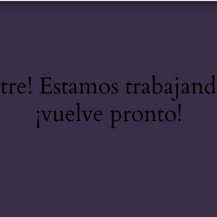
stre! Estamos trabajand
¡vuelve pronto!