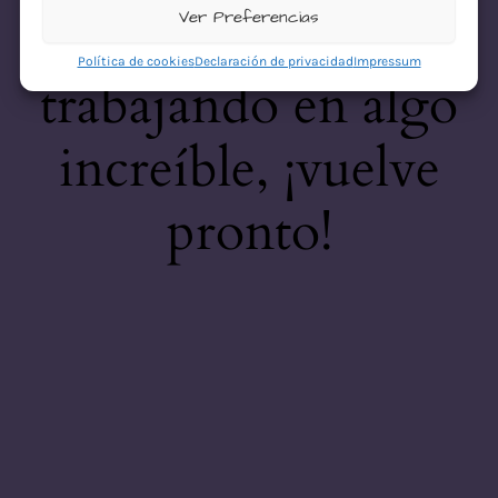
desastre! Estamos
Ver Preferencias
Política de cookies
Declaración de privacidad
Impressum
trabajando en algo
increíble, ¡vuelve
pronto!