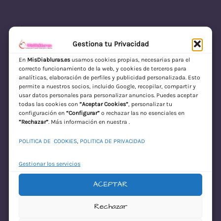
Gestiona tu Privacidad
En
MisDiabluras.es
usamos cookies propias, necesarias para el
correcto funcionamiento de la web, y cookies de terceros para
MisDiabluras | Sexshop Online con Envío
analíticas, elaboración de perfiles y publicidad personalizada. Esto
permite a nuestros socios, incluido Google, recopilar, compartir y
Discreto en España
usar datos personales para personalizar anuncios. Puedes aceptar
todas las cookies con
“Aceptar Cookies”
, personalizar tu
Acceder
configuración en
“Configurar”
o rechazar las no esenciales en
“Rechazar”
. Más información en nuestra .
POLITICA DE COOKIES
,
POLITICA DE PRIVACIDAD
Gestionar los servicios
ACEPTAR
¡Disculpa este
Rechazar