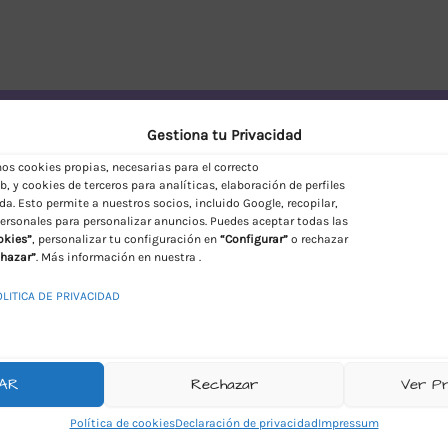
vío Discreto en España
Gestiona tu Privacidad
s cookies propias, necesarias para el correcto
, y cookies de terceros para analíticas, elaboración de perfiles
da. Esto permite a nuestros socios, incluido Google, recopilar,
ersonales para personalizar anuncios. Puedes aceptar todas las
okies”
, personalizar tu configuración en
“Configurar”
o rechazar
hazar”
. Más información en nuestra .
OLITICA DE PRIVACIDAD
AR
Rechazar
Ver P
Política de cookies
Declaración de privacidad
Impressum