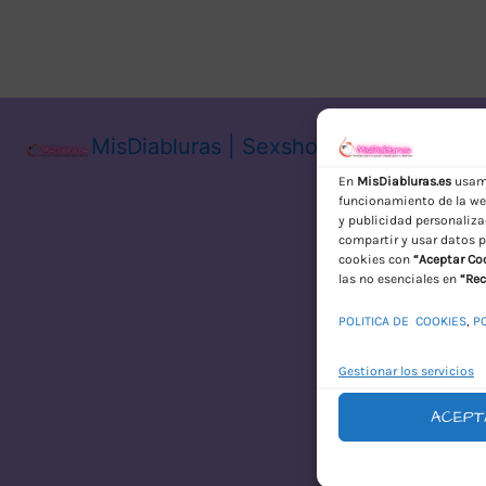
MisDiabluras | Sexshop Online con En
En
MisDiabluras.es
usamo
funcionamiento de la web
y publicidad personaliza
compartir y usar datos p
cookies con
“Aceptar Co
las no esenciales en
“Rec
POLITICA DE COOKIES
,
P
Gestionar los servicios
ACEPT