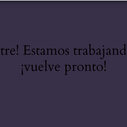
stre! Estamos trabajand
¡vuelve pronto!