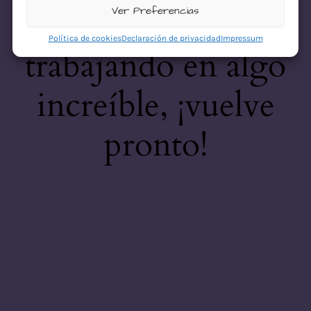
desastre! Estamos
Ver Preferencias
Política de cookies
Declaración de privacidad
Impressum
trabajando en algo
increíble, ¡vuelve
pronto!