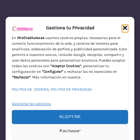
Gestiona tu Privacidad
En
MisDiabluras.es
usamos cookies propias, necesarias para el
correcto funcionamiento de la web, y cookies de terceros para
MisDiabluras | Sexshop Online con Envío
analíticas, elaboración de perfiles y publicidad personalizada. Esto
permite a nuestros socios, incluido Google, recopilar, compartir y
Discreto en España
usar datos personales para personalizar anuncios. Puedes aceptar
todas las cookies con
“Aceptar Cookies”
, personalizar tu
Acceder
configuración en
“Configurar”
o rechazar las no esenciales en
“Rechazar”
. Más información en nuestra .
POLITICA DE COOKIES
,
POLITICA DE PRIVACIDAD
Gestionar los servicios
ACEPTAR
¡Disculpa este
Rechazar