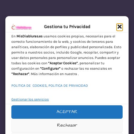
Gestiona tu Privacidad
En
MisDiabluras.es
usamos cookies propias, necesarias para el
correcto funcionamiento de la web, y cookies de terceros para
MisDiabluras | Sexshop Online con Envío
analíticas, elaboración de perfiles y publicidad personalizada. Esto
permite a nuestros socios, incluido Google, recopilar, compartir y
Discreto en España
usar datos personales para personalizar anuncios. Puedes aceptar
todas las cookies con
“Aceptar Cookies”
, personalizar tu
Acceder
configuración en
“Configurar”
o rechazar las no esenciales en
“Rechazar”
. Más información en nuestra .
POLITICA DE COOKIES
,
POLITICA DE PRIVACIDAD
Gestionar los servicios
ACEPTAR
¡Disculpa este
Rechazar