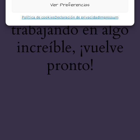
desastre! Estamos
Ver Preferencias
Política de cookies
Declaración de privacidad
Impressum
trabajando en algo
increíble, ¡vuelve
pronto!