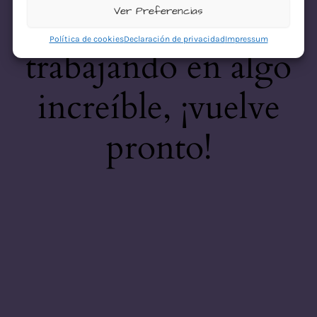
desastre! Estamos
Ver Preferencias
Política de cookies
Declaración de privacidad
Impressum
trabajando en algo
increíble, ¡vuelve
pronto!