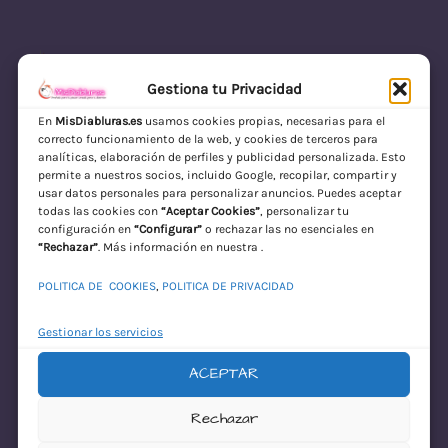
Gestiona tu Privacidad
En
MisDiabluras.es
usamos cookies propias, necesarias para el
correcto funcionamiento de la web, y cookies de terceros para
MisDiabluras | Sexshop Online con Envío
analíticas, elaboración de perfiles y publicidad personalizada. Esto
permite a nuestros socios, incluido Google, recopilar, compartir y
Discreto en España
usar datos personales para personalizar anuncios. Puedes aceptar
todas las cookies con
“Aceptar Cookies”
, personalizar tu
Acceder
configuración en
“Configurar”
o rechazar las no esenciales en
“Rechazar”
. Más información en nuestra .
POLITICA DE COOKIES
,
POLITICA DE PRIVACIDAD
Gestionar los servicios
ACEPTAR
¡Disculpa este
Rechazar