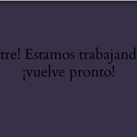
stre! Estamos trabajand
¡vuelve pronto!