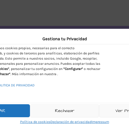
vío Discreto en España
Gestiona tu Privacidad
s cookies propias, necesarias para el correcto
, y cookies de terceros para analíticas, elaboración de perfiles
da. Esto permite a nuestros socios, incluido Google, recopilar,
ersonales para personalizar anuncios. Puedes aceptar todas las
okies”
, personalizar tu configuración en
“Configurar”
o rechazar
hazar”
. Más información en nuestra .
OLITICA DE PRIVACIDAD
AR
Rechazar
Ver P
Política de cookies
Declaración de privacidad
Impressum