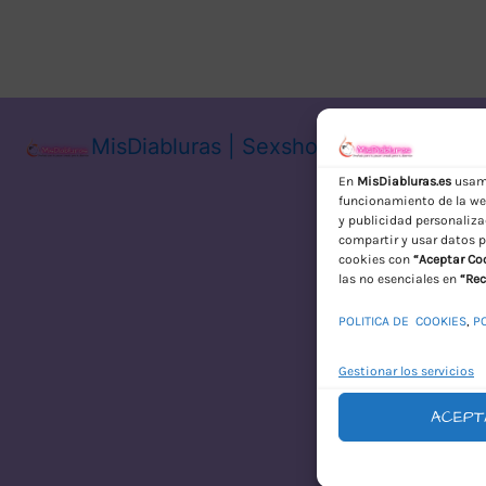
MisDiabluras | Sexshop Online con En
En
MisDiabluras.es
usamo
funcionamiento de la web
y publicidad personaliza
compartir y usar datos p
cookies con
“Aceptar Co
las no esenciales en
“Rec
POLITICA DE COOKIES
,
P
Gestionar los servicios
ACEPT