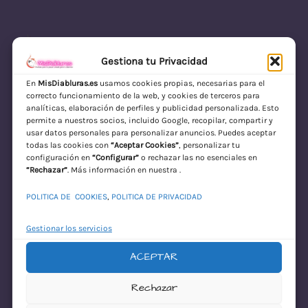
Gestiona tu Privacidad
En
MisDiabluras.es
usamos cookies propias, necesarias para el
correcto funcionamiento de la web, y cookies de terceros para
MisDiabluras | Sexshop Online con Envío
analíticas, elaboración de perfiles y publicidad personalizada. Esto
permite a nuestros socios, incluido Google, recopilar, compartir y
Discreto en España
usar datos personales para personalizar anuncios. Puedes aceptar
todas las cookies con
“Aceptar Cookies”
, personalizar tu
Acceder
configuración en
“Configurar”
o rechazar las no esenciales en
“Rechazar”
. Más información en nuestra .
POLITICA DE COOKIES
,
POLITICA DE PRIVACIDAD
Gestionar los servicios
ACEPTAR
¡Disculpa este
Rechazar