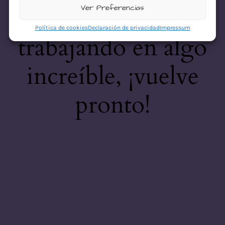
desastre! Estamos
Ver Preferencias
Política de cookies
Declaración de privacidad
Impressum
trabajando en algo
increíble, ¡vuelve
pronto!