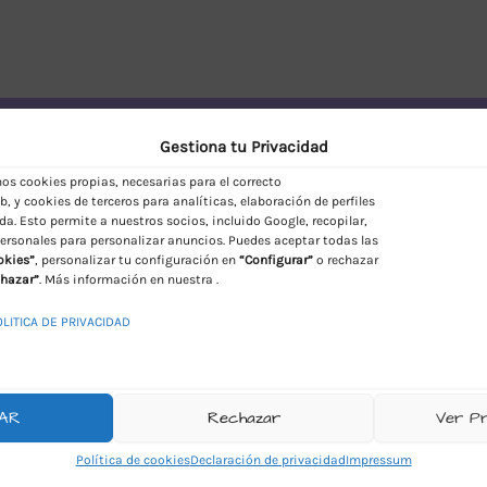
vío Discreto en España
Gestiona tu Privacidad
s cookies propias, necesarias para el correcto
, y cookies de terceros para analíticas, elaboración de perfiles
da. Esto permite a nuestros socios, incluido Google, recopilar,
ersonales para personalizar anuncios. Puedes aceptar todas las
okies”
, personalizar tu configuración en
“Configurar”
o rechazar
hazar”
. Más información en nuestra .
OLITICA DE PRIVACIDAD
AR
Rechazar
Ver P
Política de cookies
Declaración de privacidad
Impressum