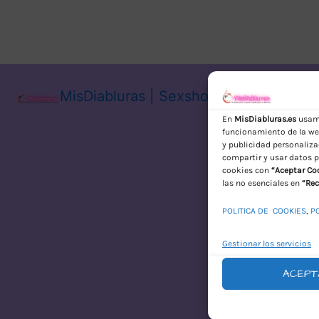
MisDiabluras | Sexshop Online con En
En
MisDiabluras.es
usamo
funcionamiento de la web
y publicidad personaliza
compartir y usar datos p
cookies con
“Aceptar Co
las no esenciales en
“Rec
POLITICA DE COOKIES
,
P
Gestionar los servicios
ACEPT