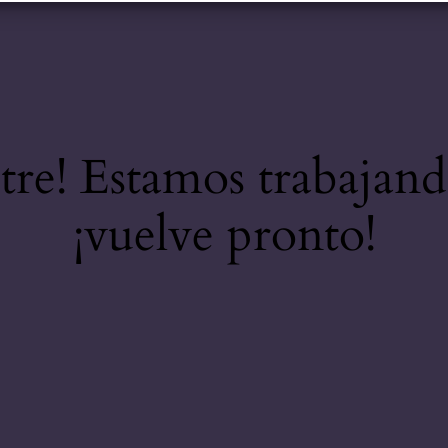
stre! Estamos trabajand
¡vuelve pronto!