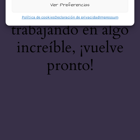
desastre! Estamos
Ver Preferencias
Política de cookies
Declaración de privacidad
Impressum
trabajando en algo
increíble, ¡vuelve
pronto!