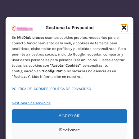
Gestiona tu Privacidad
En
MisDiabluras.es
usamos cookies propias, necesarias para el
correcto funcionamiento de la web, y cookies de terceros para
MisDiabluras | Sexshop Online con Envío
analíticas, elaboración de perfiles y publicidad personalizada. Esto
permite a nuestros socios, incluido Google, recopilar, compartir y
Discreto en España
usar datos personales para personalizar anuncios. Puedes aceptar
todas las cookies con
“Aceptar Cookies”
, personalizar tu
Acceder
configuración en
“Configurar”
o rechazar las no esenciales en
“Rechazar”
. Más información en nuestra .
POLITICA DE COOKIES
,
POLITICA DE PRIVACIDAD
Gestionar los servicios
ACEPTAR
¡Disculpa este
Rechazar