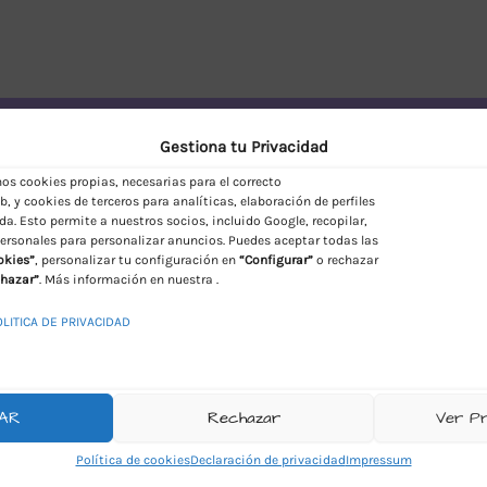
vío Discreto en España
Gestiona tu Privacidad
s cookies propias, necesarias para el correcto
, y cookies de terceros para analíticas, elaboración de perfiles
da. Esto permite a nuestros socios, incluido Google, recopilar,
ersonales para personalizar anuncios. Puedes aceptar todas las
okies”
, personalizar tu configuración en
“Configurar”
o rechazar
hazar”
. Más información en nuestra .
OLITICA DE PRIVACIDAD
AR
Rechazar
Ver P
Política de cookies
Declaración de privacidad
Impressum