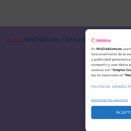
MisDiabluras | Sexshop Online con En
En
MisDiabluras.es
usamo
funcionamiento de la web
y publicidad personaliza
compartir y usar datos p
cookies con
“Aceptar Co
las no esenciales en
“Rec
POLITICA DE COOKIES
,
P
Gestionar los servicios
ACEPT