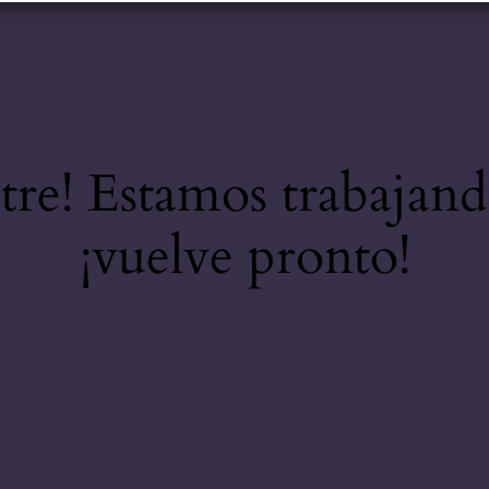
stre! Estamos trabajand
¡vuelve pronto!