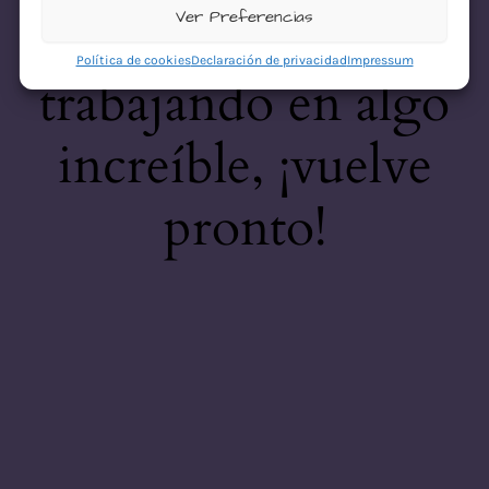
desastre! Estamos
Ver Preferencias
Política de cookies
Declaración de privacidad
Impressum
trabajando en algo
increíble, ¡vuelve
pronto!