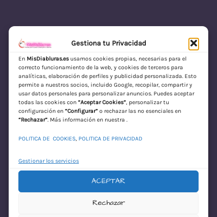
Gestiona tu Privacidad
En
MisDiabluras.es
usamos cookies propias, necesarias para el
correcto funcionamiento de la web, y cookies de terceros para
MisDiabluras | Sexshop Online con Envío
analíticas, elaboración de perfiles y publicidad personalizada. Esto
permite a nuestros socios, incluido Google, recopilar, compartir y
Discreto en España
usar datos personales para personalizar anuncios. Puedes aceptar
todas las cookies con
“Aceptar Cookies”
, personalizar tu
Acceder
configuración en
“Configurar”
o rechazar las no esenciales en
“Rechazar”
. Más información en nuestra .
POLITICA DE COOKIES
,
POLITICA DE PRIVACIDAD
Gestionar los servicios
ACEPTAR
¡Disculpa este
Rechazar